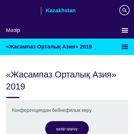
Skip
Kazakhstan
to
main
content
Мәзір
Тілді
«Жасампаз Орталық Азия» 2019
таңдаңыз
«Жасампаз Орталық Азия»
2019
Конференциядан бейнефильм көру
қазір қарау