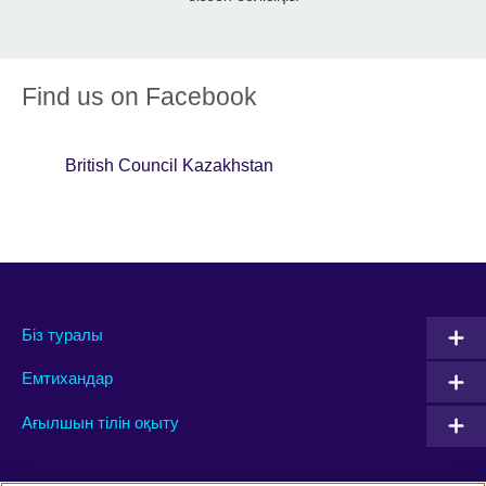
Find us on Facebook
British Council Kazakhstan
Біз туралы
Емтихандар
Ағылшын тілін оқыту