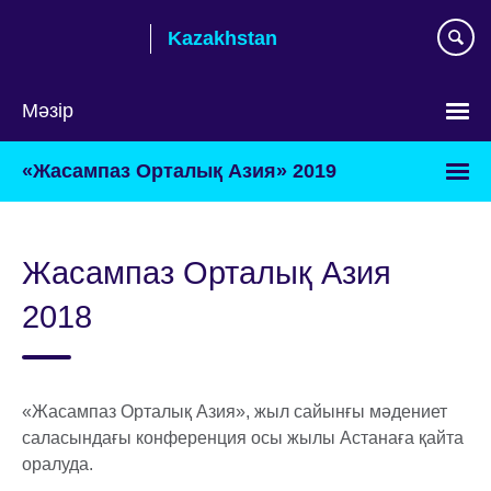
Skip
Kazakhstan
to
main
content
Мәзір
Тілді
«Жасампаз Орталық Азия» 2019
таңдаңыз
Жасампаз Орталық Азия
2018
«Жасампаз Орталық Азия», жыл сайынғы мәдениет
саласындағы конференция осы жылы Астанаға қайта
оралуда.