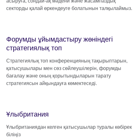
асыруға, сондай-ақ мәдени және жасампаздық
секторды қалай өркендеуге болатынын талқылаймыз.
Форумды ұйымдастыру жөніндегі
стратегиялық топ
Стратегиялық топ конференцияның тақырыптарын,
қатысушылары мен сөз сөйлеушілерін, форумды
бағалау және оның қорытындыларын тарату
стратегиясын айқындауға көмектеседі.
Ұлыбритания
Ұлыбританиядан келген қатысушылар туралы көбірек
біліңіз