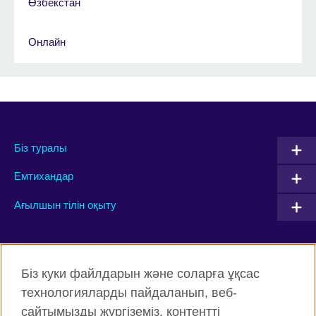
Өзбекстан
Онлайн
Біз туралы
Емтихандар
Ағылшын тілін оқыту
Connect with us
Біз куки файлдарын және соларға ұқсас
Facebook
Twitter
технологияларды пайдаланып, веб-
сайтымызды жүргіземіз, контентті
Instagram
YouTube