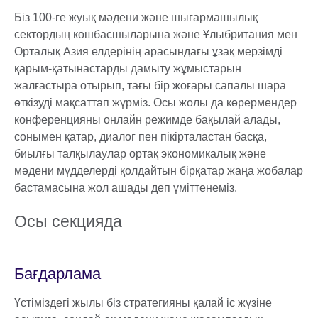
Біз 100-ге жуық мәдени және шығармашылық
сектордың көшбасшыларына және Ұлыбритания мен
Орталық Азия елдерінің арасындағы ұзақ мерзімді
қарым-қатынастарды дамыту жұмыстарын
жалғастыра отырып, тағы бір жоғары сапалы шара
өткізуді мақсаттап жүрміз. Осы жолы да көрермендер
конференцияны онлайн режимде бақылай алады,
сонымен қатар, диалог пен пікірталастан басқа,
биылғы талқылаулар ортақ экономикалық және
мәдени мүдделерді қолдайтын бірқатар жаңа жобалар
бастамасына жол ашады деп үміттенеміз.
Осы секцияда
Бағдарлама
Үстіміздегі жылы біз стратегияны қалай іс жүзіне