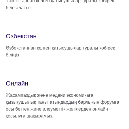
Тәжікстаннан келген қатысушылар туралы көбірек
біле аласыз
Өзбекстан
Өзбекстаннан келген қатысушылар туралы көбірек
біліңіз
Онлайн
Жасампаздық және мәдени экономикаға
қызығушылық танытатындардың барлығын форумға
осы беттен және әлеуметтік желілерден онлайн
қосылуға шақырамыз.