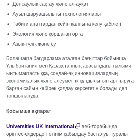
Денсаулық сақтау және әл-ауқат
Ауыл шаруашылығы технологиялары
Табиғи апаттардан кейін қалпына келу қабілеті
Экология және қоршаған орта
Азық-түлік және су
Болашақта бағдарлама аталған бағыттар бойынша
Ұлыбритания мен Қазақстанның арасындағы ғылыми
ынтымақтастыққа, сондай-ақ инновациялардың
экономикалық және әлеуметтік құндылығын арттыруға
барған сайын көбірек қолдау көрсететін болады деп
топшылануда.
Қосымша ақпарат
Universities UK International
веб-торабында
әріптес-елдердегі өтінім қабылдау басталуы туралы