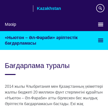
Skip
Kazakhstan
to
main
content
Мәзір
Тілді
«Ньютон – Әл-Фараби» әріптестік
таңдаңыз
бағдарламасы
Бағдарлама туралы
2014 жылы Ұлыбритания мен Қазақстанның үкіметтері
жалпы бюджеті 20 миллион фунт стерлингіні құрайтын
«Ньютон – Әл-Фараби» атты бірлескен бес жылдық
Әріптестік бағдарламасын бастады. Екі жақ