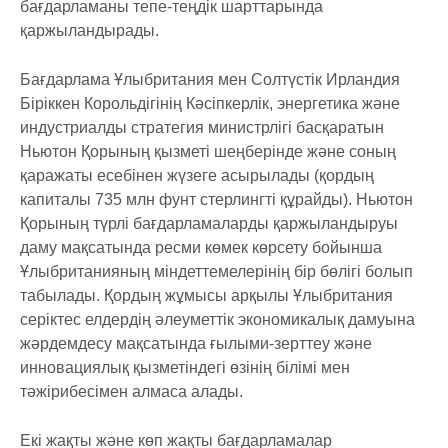
бағдарламаны тепе-теңдік шарттарында
қаржыландырады.
Бағдарлама Ұлыбритания мен Солтүстік Ирландия
Біріккен Корольдігінің Кәсіпкерлік, энергетика және
индустриалды стратегия министрлігі басқаратын
Ньютон Қорының қызметі шеңберінде және соның
қаражаты есебінен жүзеге асырылады (қордың
капиталы 735 млн фунт стерлингті құрайды). Ньютон
Қорының түрлі бағдарламаларды қаржыландыруы
даму мақсатында ресми көмек көрсету бойынша
Ұлыбританияның міндеттемелерінің бір бөлігі болып
табылады. Қордың жұмысы арқылы Ұлыбритания
серiктес елдердің әлеуметтік экономикалық дамуына
жәрдемдесу мақсатында ғылыми-зерттеу және
инновациялық қызметіндегі өзінің білімі мен
тәжірибесімен алмаса алады.
Екі жақты және көп жақты бағдарламалар