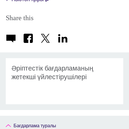
Share this
Әріптестік бағдарламаның
жетекші үйлестірушілері
Бағдарлама туралы