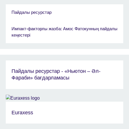
Пайдалы ресурстар
Импакт-факторлы жазба: Амос Фатокунның пайдалы
кеңестері
Пайдалы ресурстар - «Ньютон – Әл-
Фараби» бағдарламасы
Euraxess