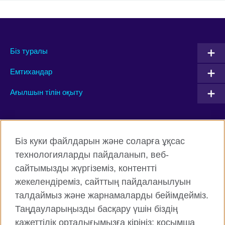
Біз туралы
Емтихандар
Ағылшын тілін оқыту
Connect with us
Біз куки файлдарын және соларға ұқсас
Facebook
Twitter
технологияларды пайдаланып, веб-
сайтымызды жүргіземіз, контентті
Instagram
YouTube
жекелендіреміз, сайттың пайдаланылуын
Flickr
TikTok
талдаймыз және жарнамаларды бейімдейміз.
Таңдауларыңызды басқару үшін біздің
қажеттілік орталығымызға кіріңіз; қосымша