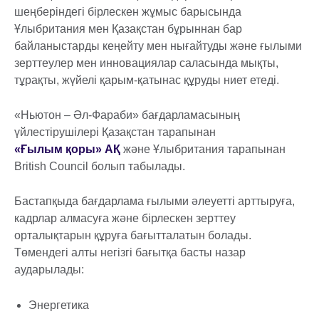
шеңберіндегі бірлескен жұмыс барысында
Ұлыбритания мен Қазақстан бұрыннан бар
байланыстарды кеңейту мен нығайтуды және ғылыми
зерттеулер мен инновациялар саласында мықты,
тұрақты, жүйелі қарым-қатынас құруды ниет етеді.
«Ньютон – Әл-Фараби» бағдарламасының
үйлестірушілері Қазақстан тарапынан
«Ғылым қоры» АҚ
және Ұлыбритания тарапынан
British Council болып табылады.
Бастапқыда бағдарлама ғылыми әлеуетті арттыруға,
кадрлар алмасуға және бірлескен зерттеу
орталықтарын құруға бағытталатын болады.
Төмендегі алты негізгі бағытқа басты назар
аударылады:
Энергетика