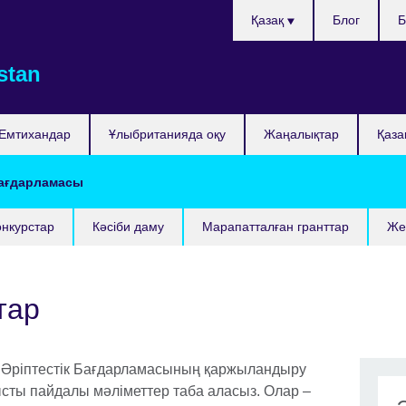
Тілді
Қазақ
Блог
Б
таңдаңыз
stan
Емтихандар
Ұлыбританияда оқу
Жаңалықтар
Қаза
бағдарламасы
онкурстар
Кәсіби даму
Марапатталған гранттар
Жет
тар
 Әріптестік Бағдарламасының қаржыландыру
тысты пайдалы мәліметтер таба аласыз. Олар –