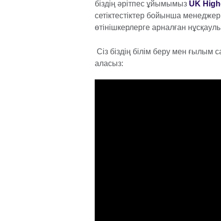
біздің әрітпес ұйымымыз
UK Highe
сетіктестіктер бойынша менеджер
өтінішкерлерге арналған нұсқаулы
Сіз біздің білім беру мен ғылым
аласыз: