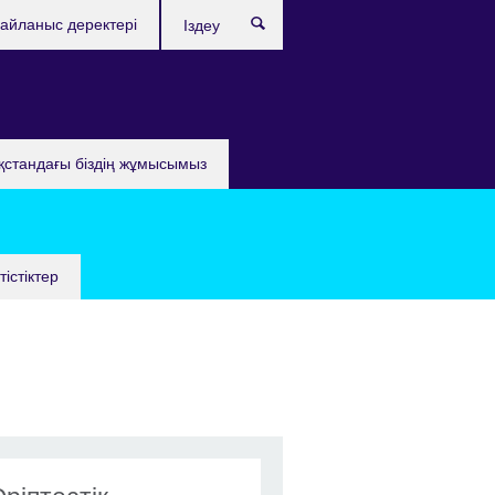
айланыс деректері
Іздеу
қстандағы бiздiң жұмысымыз
істіктер