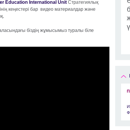
r Education International Unit
Стратегиялық
інің кеңестері бар видео материалдар және
қ.
 саласындағы біздің жұмысымыз туралы біле
П
И
Ф