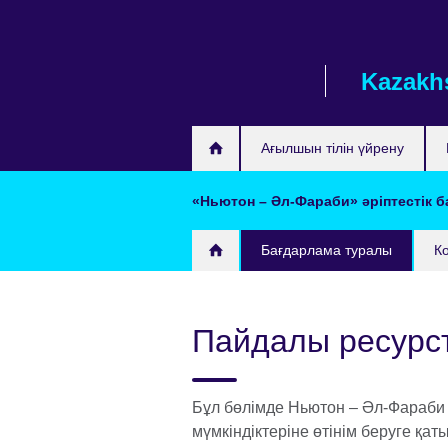
Skip
to
main
Kazakh
content
Ағылшын тілін үйрену
«Ньютон – Әл-Фараби» әріптестік 
Бағдарлама туралы
К
Пайдалы ресурс
Бұл бөлімде Ньютон – Әл-Фараби
мүмкіндіктеріне өтінім беруге қа