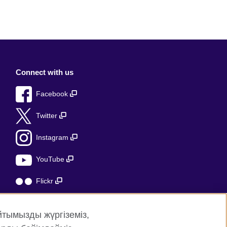
Connect with us
Facebook
Twitter
Instagram
YouTube
Flickr
TikTok
йтымызды жүргіземіз,