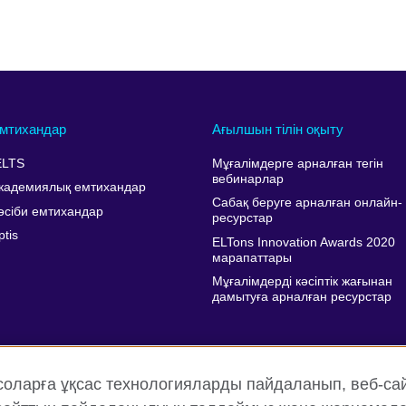
мтихандар
Ағылшын тілін оқыту
ELTS
Мұғалімдерге арналған тегін
вебинарлар
кадемиялық емтихандар
Сабақ беруге арналған онлайн-
әсіби емтихандар
ресурстар
ptis
ELTons Innovation Awards 2020
марапаттары
Мұғалімдерді кәсіптік жағынан
дамытуға арналған ресурстар
соларға ұқсас технологияларды пайдаланып, веб-са