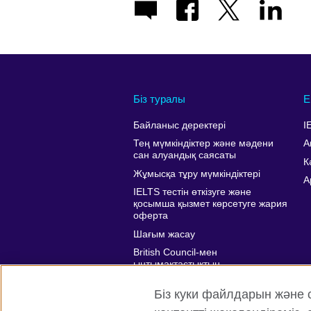
Біз туралы
Е
Байланыс деректері
I
Тең мүмкіндіктер және мәдени
А
сан алуандық саясаты
К
Жұмысқа тұру мүмкіндіктері
A
IELTS тестін өткізуге және
қосымша қызмет көрсетуге жария
оферта
Шағым жасау
British Council-мен
ынтымақтастықтың
артықшылықтары
Біз куки файлдарын және 
Affiliate marketing