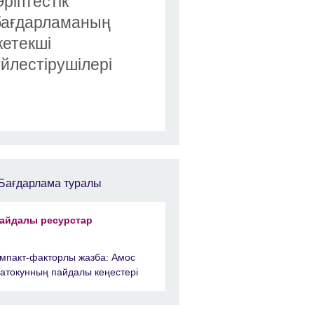
Әріптестік
бағдарламаның
жетекші
үйлестірушілері
Бағдарлама туралы
айдалы ресурстар
мпакт-факторлы жазба: Амос
атокунның пайдалы кеңестері