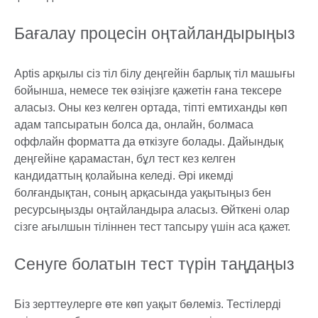
Бағалау процесін оңтайландырыңыз
Aptis арқылы сіз тіл білу деңгейін барлық тіл машығы
бойынша, немесе тек өзіңізге қажетін ғана тексере
аласыз. Оны кез келген ортада, тіпті емтиханды көп
адам тапсыратын болса да, онлайн, болмаса
оффлайн форматта да өткізуге болады. Дайындық
деңгейіне қарамастан, бұл тест кез келген
кандидаттың қолайына келеді. Әрі икемді
болғандықтан, соның арқасында уақытыңыз бен
ресурсыңызды оңтайландыра аласыз. Өйткені олар
сізге ағылшын тіліннен тест тапсыру үшін аса қажет.
Сенуге болатын тест түрін таңдаңыз
Біз зерттеулерге өте көп уақыт бөлеміз. Тестілерді