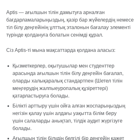
Aptis — ағылшын тілін дамытуға арналған
бағдарламаларыңыздың, қазір бар жүйелердің немесе
тіл білу деңгейінің ұлттық эталонын бағалау элементі
түрінде қолдануға болатын сенімді құрал.
Сіз Aptis-ті мына мақсаттарда қолдана аласыз:
Қызметкерлер, оқытушылар мен студенттер
арасында ағылшын тілін білу деңгейін бағалап,
оларды халықаралық стандартпен (Шетел тілін
меңгерудің жалпыеуропалық құзіреттері)
қатарластыруға болады.
Білікті арттыру үшін ойға алған жоспарыңыздың
негізін қалау үшін алдағы уақытта білім беру
үшін салаларды анықтап, тілдік аудит жүргізуге
болады.
Ағылшын тілін білудің белгілі бір деңгейін қажет