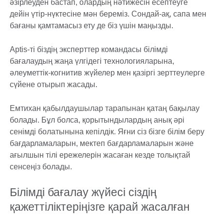
әзірлеуден бастап, олардың нәтижесін есептеуге
дейін үтір-нүктесіне мән береміз. Сондай-ақ, сапа мен
бағаны қамтамасыз ету де біз үшін маңызды.
Aptis-ті біздің эксперттер командасы білімді
бағалаудың жаңа үлгідегі технологияларына,
әлеуметтік-когнитив жүйелер мен қазіргі зерттеулерге
сүйене отырып жасады.
Емтихан қабылдаушылар тарапынан қатаң бақылау
болады. Бұл болса, қорытындылардың анық әрі
сенімді болатынына кепілдік. Яғни сіз бізге білім беру
бағдарламаларын, мектеп бағдарламаларын және
ағылшын тілі ережелерін жасаған кезде толықтай
сенсеңіз болады.
Білімді бағалау жүйесі сіздің
қажеттіліктеріңізге қарай жасалған