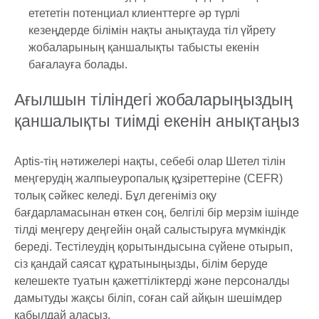
етететін потенциал клиенттерге әр түрлі
кезеңдерде білімін нақты анықтауда тіл үйрету
жобаларының қаншалықты табысты екенін
бағалауға болады.
Ағылшын тіліндегі жобаларыңыздың
қаншалықты тиімді екенін анықтаңыз
Aptis-тің нәтижелері нақты, себебі олар Шетел тілін
меңгерудің жалпыеуропалық құзіреттеріне (CEFR)
толық сәйкес келеді. Бұл дегеніміз оқу
бағдарламасынан өткен соң, белгілі бір мерзім ішінде
тілді меңгеру деңгейін оңай салыстыруға мүмкіндік
береді. Тестілеудің қорытындысына сүйене отырып,
сіз қандай саясат құратыныңызды, білім беруде
келешекте туатын қажеттіліктерді және персоналды
дамытуды жақсы біліп, соған сай айқын шешімдер
қабылдай аласыз.