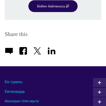
Бізбен байланысу
Share this
Біз туралы
Емтихандар
Ағылшын тілін оқыту