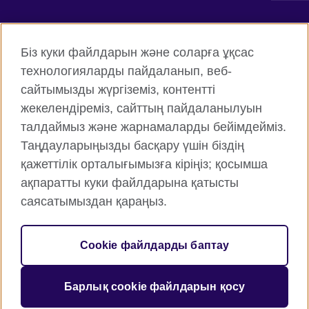
Connect with us
Біз куки файлдарын және соларға ұқсас
Facebook
Twitter
технологияларды пайдаланып, веб-
сайтымызды жүргіземіз, контентті
Instagram
YouTube
жекелендіреміз, сайттың пайдаланылуын
Flickr
TikTok
талдаймыз және жарнамаларды бейімдейміз.
Таңдауларыңызды басқару үшін біздің
қажеттілік орталығымызға кіріңіз; қосымша
ақпаратты куки файлдарына қатысты
British Council жаһанды түрде
саясатымыздан қараңыз.
Құпиялық және пайдалану шарттары
Cookie файлдары
Cookie файлдарды баптау
Веб-тораптың картасы
Барлық cookie файлдарын қосу
© 2026 British Council