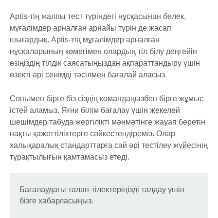
Aptis-тің жалпы тест түріндегі нұсқасынан бөлек,
мұғалімдер арналған арнайы түрін де жасап
шығардық. Aptis-тің мұғалімдер арналған
нұсқаларының көмегімен олардың тіл білу деңгейін
өзіңіздің тілдік саясатыңыздан ақпараттандыру үшін
өзекті әрі сенімді тәсілмен бағалай аласыз.
Сонымен бірге біз сіздің командаңызбен бірге жұмыс
істей аламыз. Яғни білім бағалау үшін жекелей
шешімдер табуда жергілікті мәнмәтінге жауап беретін
нақты қажеттіліктерге сәйкестендіреміз. Олар
халықаралық стандарттарға сай әрі тестілеу жүйесінің
тұрақтылығын қамтамасыз етеді.
Бағалаудағы талап-тілектеріңізді талдау үшін
бізге хабарласыңыз.