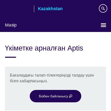
Skip
Kazakhstan
to
main
content
Мәзір
Тілді
таңдаңыз
Үкіметке арналған Aptis
Бағалаудағы талап-тілектеріңізді талдау үшін
бізге хабарласыңыз.
Бізбен байланысу