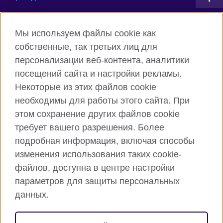
Connect with us
Мы используем файлы cookie как
собственные, так третьих лиц для
Facebook
Twitter
персонализации веб-контента, аналитики
посещений сайта и настройки рекламы.
Instagram
YouTube
Некоторые из этих файлов cookie
Flickr
TikTok
необходимы для работы этого сайта. При
этом сохранение других файлов cookie
требует вашего разрешения. Более
подробная информация, включая способы
British Council глобально
изменения использования таких cookie-
Privacy and terms of use
файлов, доступна в центре настройки
Cookies
параметров для защиты персональных
Карта сайта
данных.
© 2026 British Council