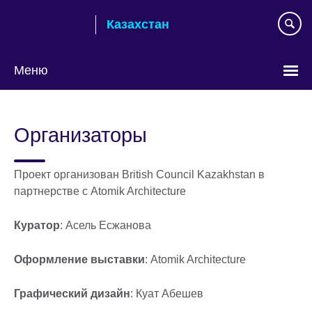
Skip
Казахстан
to
main
content
Меню
Выберите
язык
Организаторы
Проект организован British Council Kazakhstan в
партнерстве с Atomik Architecture
Куратор
: Асель Есжанова
Оформление выставки
: Atomik Architecture
Графический дизайн
: Куат Абешев