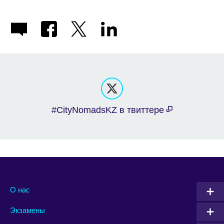
#CityNomadsKZ в твиттере
О нас
Экзамены