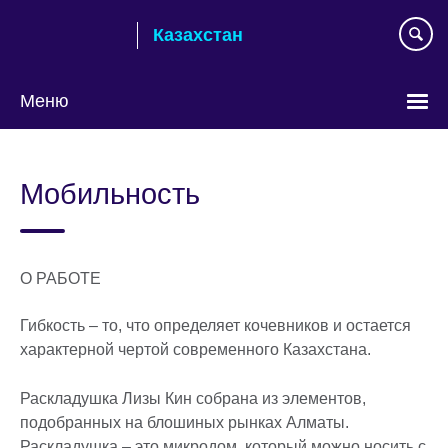
Skip
Казахстан
to
main
content
Меню
Выберите
язык
Мобильность
О РАБОТЕ
Гибкость – то, что определяет кочевников и остается
характерной чертой современного Казахстана.
Раскладушка Лизы Кин собрана из элементов,
подобранных на блошиных рынках Алматы.
Раскладушка – это микродом, который можно носить с