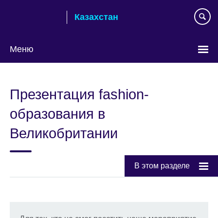
Skip
Казахстан
to
main
content
Меню
Выберите
язык
Презентация fashion-
образования в
Великобритании
В этом разделе