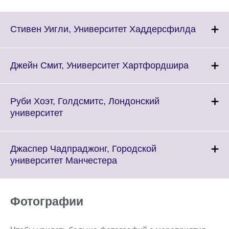
Click
Стивен Уигли, Университет Хаддерсфилда
to
expand.
More
Click
Джейн Смит, Университет Хартфордшира
informat
to
availabl
expand.
More
Руби Хоэт, Голдсмитс, Лондонский
informati
Click
университет
available.
to
expand.
More
Джаспер Чадпраджонг, Городской
information
Click
университет Манчестера
available.
to
expand.
More
Фотографии
information
available.