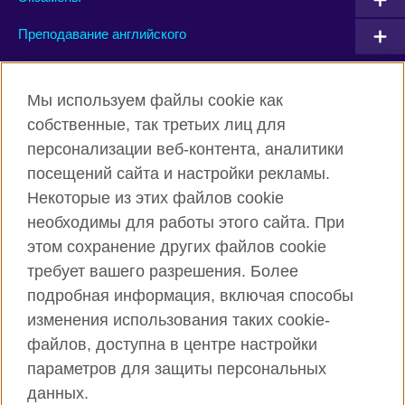
Преподавание английского
Connect with us
Мы используем файлы cookie как
собственные, так третьих лиц для
Facebook
Twitter
персонализации веб-контента, аналитики
посещений сайта и настройки рекламы.
Instagram
YouTube
Некоторые из этих файлов cookie
Flickr
TikTok
необходимы для работы этого сайта. При
этом сохранение других файлов cookie
требует вашего разрешения. Более
подробная информация, включая способы
British Council глобально
изменения использования таких cookie-
Privacy and terms of use
файлов, доступна в центре настройки
Cookies
параметров для защиты персональных
Карта сайта
данных.