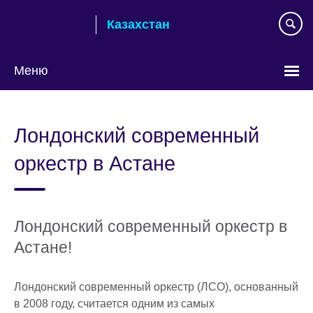
Skip
Казахстан
to
main
content
Меню
Выберите
язык
Лондонский современный
оркестр в Астане
Лондонский современный оркестр в
Астане!
Лондонский современный оркестр (ЛСО), основанный
в 2008 году, считается одним из самых