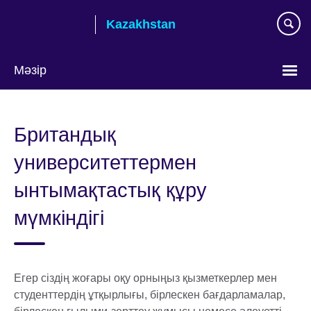
Skip
Kazakhstan
to
main
content
Мәзір
Тілді
таңдаңыз
Британдық
университеттермен
ынтымақтастық құру
мүмкіндігі
Егер сіздің жоғары оқу орныңыз қызметкерлер мен
студенттердің ұтқырлығы, бірлескен бағдарламалар,