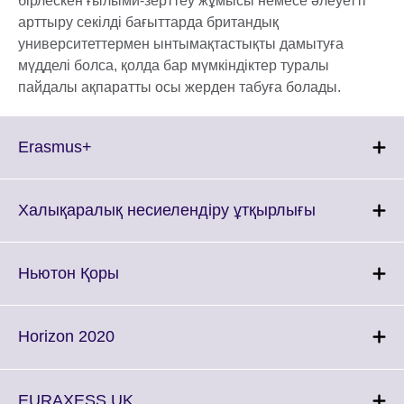
бірлескен ғылыми-зерттеу жұмысы немесе әлеуетті
арттыру секілді бағыттарда британдық
университеттермен ынтымақтастықты дамытуға
мүдделі болса, қолда бар мүмкіндіктер туралы
пайдалы ақпаратты осы жерден табуға болады.
Click
Erasmus+
to
expand.
More
Click
Халықаралық несиелендіру ұтқырлығы
information
to
available.
expand.
More
Click
Ньютон Қоры
information
to
available.
expand.
More
Click
Horizon 2020
information
to
available.
expand.
More
Click
EURAXESS UK