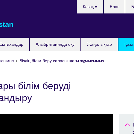
Тілді
Қазақ
Блог
Б
таңдаңыз
stan
Емтихандар
Ұлыбританияда оқу
Жаңалықтар
Қаза
мысымыз
Біздің білім беру саласындағы жұмысымыз
ры білім беруді
андыру