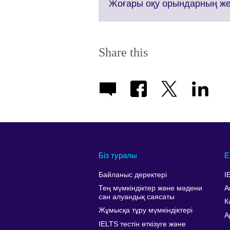
More
Жоғары оқу орындарның жет
information
available.
Share this
Біз туралы
Е
Байланыс деректері
I
Тең мүмкіндіктер және мәдени
А
сан алуандық саясаты
К
Жұмысқа тұру мүмкіндіктері
A
IELTS тестін өткізуге және