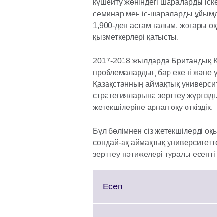
күшейту жөніндегі шараларды іске
семинар мен іс-шараларды ұйымда
1,900-ден астам ғалым, жоғары 
қызметкерлері қатысты.
2017-2018 жылдарда Британдық Кең
проблемалардың бар екені және үз
Қазақстанның аймақтық универси
стратегияларына зерттеу жүргізді
жетекшілеріне арнап оқу өткіздік.
Бұл бөлімнен сіз жетекшілерді о
сондай-ақ аймақтық университет
зерттеу нәтижелері туралы есепті
Click
Есеп
to
expand.