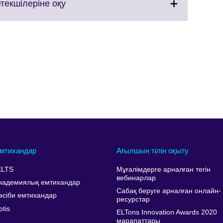
Click
екшілеріне оқу
to
expand.
More
information
available.
мтихандар
Ағылшын тілін оқыту
ELTS
Мұғалімдерге арналған тегін
вебинарлар
кадемиялық емтихандар
Сабақ беруге арналған онлайн-
әсіби емтихандар
ресурстар
ptis
ELTons Innovation Awards 2020
марапаттары