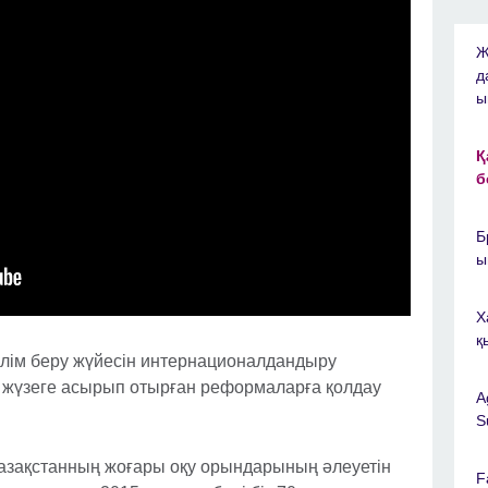
Ж
д
ы
Қ
б
Б
ы
Х
қ
ілім беру жүйесін интернационалдандыру
і жүзеге асырып отырған реформаларға қолдау
A
S
 Қазақстанның жоғары оқу орындарының әлеуетін
F