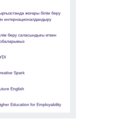
ырғызстанда жоғары білім беру
сін интернационалдандыру
ілім беру саласындығы өткен
обаларымыз
YDI
reative Spark
uture English
igher Education for Employability