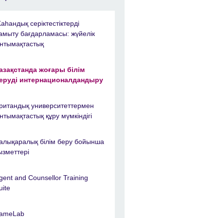
аһандық серіктестіктерді
амыту бағдарламасы: жүйелік
нтымақтастық
азақстанда жоғары білім
еруді интернационалдандыру
ритандық университеттермен
нтымақтастық құру мүмкіндігі
алықаралық білім беру бойынша
ызметтерi
gent and Counsellor Training
uite
ameLab