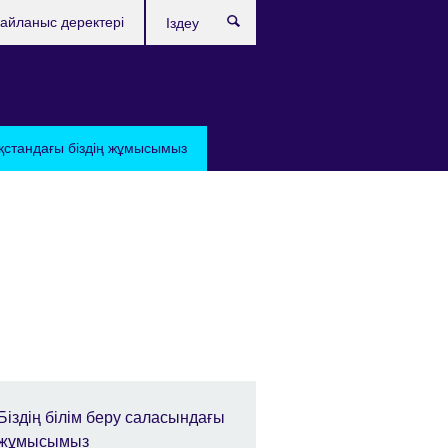
айланыс деректері
Іздеу
қстандағы бiздiң жұмысымыз
Біздің білім беру саласындағы
жұмысымыз