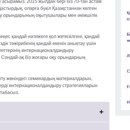
 асырамыз. 2015 жылдан бері біз 70-тан астам
стырдық, оларға бүкіл Қазақстаннан келген
Қ
оқу орындарының оқытушылары мен әкімшілік
і
Б
ес қандай нәтижеге қол жеткізілгені, қандай
ж
дік тәжірибенің қандай екенін анықтау үшін
теттерінің интернационалдандыру
A
. Сондай-ақ біз жоғары оқу орындарның
C
қыту жөніндегі семинардың материалдарын,
терді интернационалдандыру стратегияларын
F
 табасыз.
H