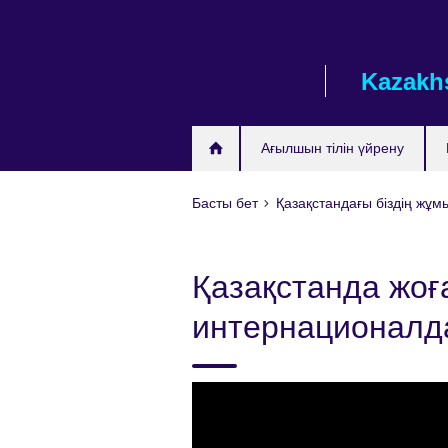
Skip
to
main
Kazakh
content
Ағылшын тілін үйрену
Басты бет
Қазақстандағы бiздiң жұ
Қазақстанда жоға
интернационалд