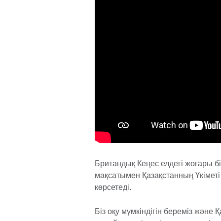
Британдық Кеңес елдегі жоғары б
мақсатымен Қазақстанның Үкімет
көрсетеді.
Біз оқу мүмкіндігін береміз және