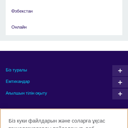
Өзбекстан
Онлайн
Біз туралы
Емтихандар
Ағылшын тілін оқыту
Connect with us
Біз куки файлдарын және соларға ұқсас
Facebook
Twitter