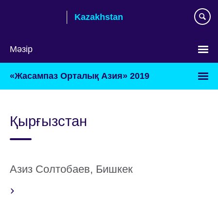
Skip
Kazakhstan
to
main
content
Мәзір
Тілді
«Жасампаз Орталық Азия» 2019
таңдаңыз
Қырғызстан
Азиз Солтобаев, Бишкек