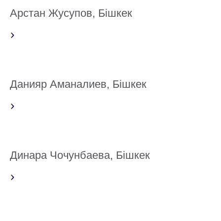
Арстан Жусупов, Бішкек
Данияр Аманалиев, Бішкек
Динара Чочунбаева, Бішкек