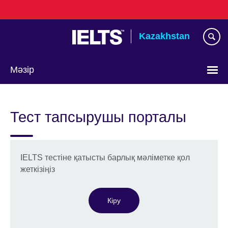
Skip
to
main
Kazakhstan
content
Мәзір
Тілді
таңдаңыз
Тест тапсырушы порталы
IELTS тестіне қатысты барлық мәліметке қол
жеткізіңіз
Кіру