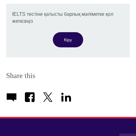
IELTS тестіне қатысты барлық мәліметке қол
жеткізіңіз
Кіру
Share this