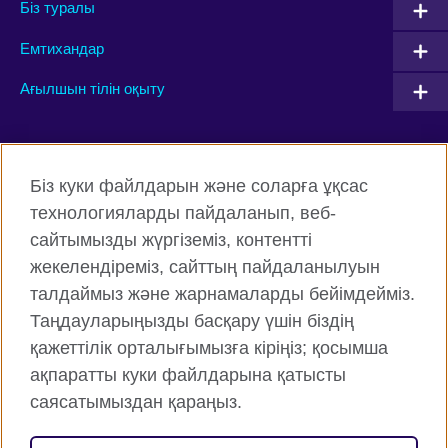
Біз туралы
Емтихандар
Ағылшын тілін оқыту
Connect with us
Біз куки файлдарын және соларға ұқсас
Facebook
Twitter
технологияларды пайдаланып, веб-
сайтымызды жүргіземіз, контентті
Instagram
YouTube
жекелендіреміз, сайттың пайдаланылуын
Flickr
TikTok
талдаймыз және жарнамаларды бейімдейміз.
Таңдауларыңызды басқару үшін біздің
қажеттілік орталығымызға кіріңіз; қосымша
ақпаратты куки файлдарына қатысты
British Council жаһанды түрде
саясатымыздан қараңыз.
Құпиялық және пайдалану шарттары
Cookie файлдары