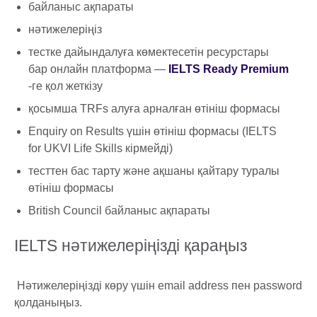
байланыс ақпараты
нәтижелеріңіз
тестке дайындалуға көмектесетін ресурстары
бар онлайн платформа —
IELTS Ready Premium
-ге қол жеткізу
қосымша TRFs алуға арналған өтініш формасы
Enquiry on Results үшін өтініш формасы (IELTS
for UKVI Life Skills кірмейді)
тесттен бас тарту және ақшаны қайтару туралы
өтініш формасы
British Council байланыс ақпараты
IELTS нәтижелеріңізді қараңыз
Нәтижелеріңізді көру үшін email address пен password
қолданыңыз.