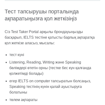
Тест тапсырушы порталында
ақпаратыңызға қол жеткізіңіз
Сіз Test Taker Portal арқылы брондауыңызды
басқарып, IELTS тестіне қатысты барлық ақпаратқа
қол жеткізе аласыз, мысалы:
тест күні
Listening, Reading, Writing және Speaking
бөлімдері өтетін орны (тестке бес күн қалғанда
қолжетімді болады)
егер IELTS on computer тапсыратын болсаңыз,
Speaking тестінің күнін қалай ауыстыруға
болатыны
төлем ақпараты