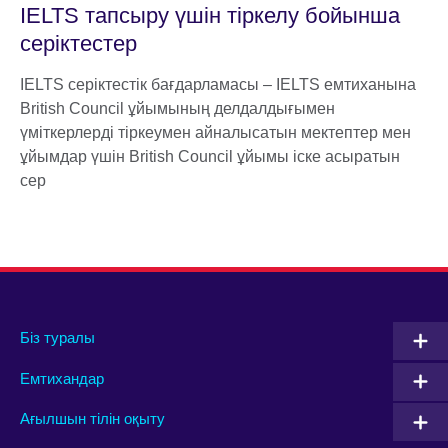
IELTS тапсыру үшін тіркелу бойынша
серіктестер
IELTS серіктестік бағдарламасы – IELTS емтиханына
British Council ұйымының делдалдығымен
үміткерлерді тіркеумен айналысатын мектептер мен
ұйымдар үшін British Council ұйымы іске асыратын
сер
Біз туралы
Емтихандар
Ағылшын тілін оқыту