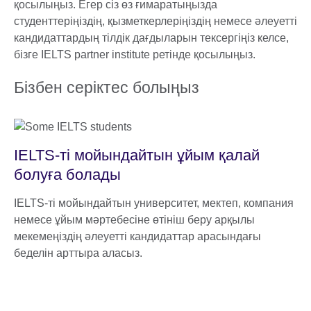
қосылыңыз. Егер сіз өз ғимаратыңызда
студенттеріңіздің, қызметкерлеріңіздің немесе әлеуетті
кандидаттардың тілдік дағдыларын тексергіңіз келсе,
бізге IELTS partner institute ретінде қосылыңыз.
Бізбен серіктес болыңыз
IELTS-ті мойындайтын ұйым қалай
болуға болады
IELTS-ті мойындайтын университет, мектеп, компания
немесе ұйым мәртебесіне өтініш беру арқылы
мекемеңіздің әлеуетті кандидаттар арасындағы
беделін арттыра аласыз.