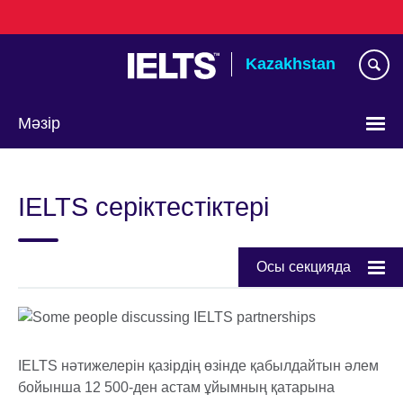
Skip
to
main
Kazakhstan
content
Мәзір
Тілді
таңдаңыз
IELTS серіктестіктері
Осы секцияда
IELTS нәтижелерін қазірдің өзінде қабылдайтын әлем
бойынша 12 500-ден астам ұйымның қатарына