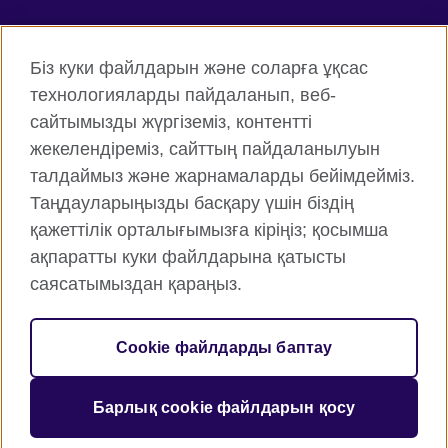
Connect with us
Біз куки файлдарын және соларға ұқсас
Facebook
Twitter
технологияларды пайдаланып, веб-
сайтымызды жүргіземіз, контентті
Instagram
YouTube
жекелендіреміз, сайттың пайдаланылуын
Flickr
TikTok
талдаймыз және жарнамаларды бейімдейміз.
Таңдауларыңызды басқару үшін біздің
қажеттілік орталығымызға кіріңіз; қосымша
ақпаратты куки файлдарына қатысты
British Council жаһанды түрде
саясатымыздан қараңыз.
Құпиялық және пайдалану шарттары
Cookie файлдары
Cookie файлдарды баптау
Веб-тораптың картасы
Барлық cookie файлдарын қосу
© 2026 British Council