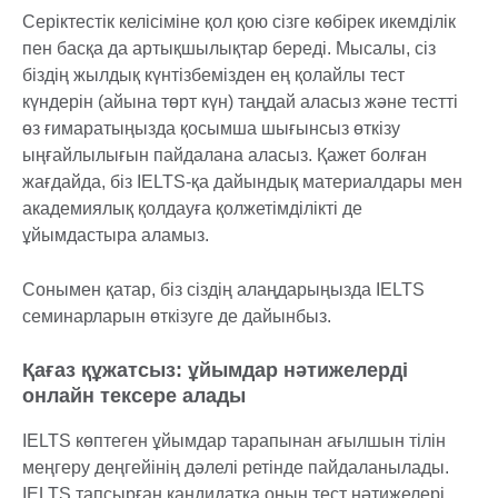
Серіктестік келісіміне қол қою сізге көбірек икемділік
пен басқа да артықшылықтар береді. Мысалы, сіз
біздің жылдық күнтізбемізден ең қолайлы тест
күндерін (айына төрт күн) таңдай аласыз және тестті
өз ғимаратыңызда қосымша шығынсыз өткізу
ыңғайлылығын пайдалана аласыз. Қажет болған
жағдайда, біз IELTS-қа дайындық материалдары мен
академиялық қолдауға қолжетімділікті де
ұйымдастыра аламыз.
Сонымен қатар, біз сіздің алаңдарыңызда IELTS
семинарларын өткізуге де дайынбыз.
Қағаз құжатсыз: ұйымдар нәтижелерді
онлайн тексере алады
IELTS көптеген ұйымдар тарапынан ағылшын тілін
меңгеру деңгейінің дәлелі ретінде пайдаланылады.
IELTS тапсырған кандидатқа оның тест нәтижелері