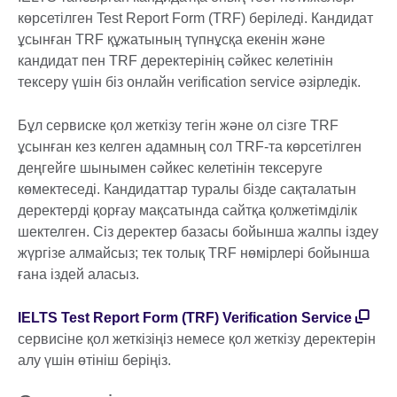
көрсетілген Test Report Form (TRF) беріледі. Кандидат
ұсынған TRF құжатының түпнұсқа екенін және
кандидат пен TRF деректерінің сәйкес келетінін
тексеру үшін біз онлайн verification service әзірледік.
Бұл сервиске қол жеткізу тегін және ол сізге TRF
ұсынған кез келген адамның сол TRF-та көрсетілген
деңгейге шынымен сәйкес келетінін тексеруге
көмектеседі. Кандидаттар туралы бізде сақталатын
деректерді қорғау мақсатында сайтқа қолжетімділік
шектелген. Сіз деректер базасы бойынша жалпы іздеу
жүргізе алмайсыз; тек толық TRF нөмірлері бойынша
ғана іздей аласыз.
IELTS Test Report Form (TRF) Verification Service
сервисіне қол жеткізіңіз немесе қол жеткізу деректерін
алу үшін өтініш беріңіз.