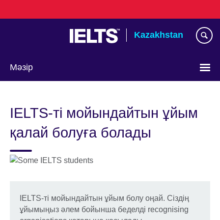
Skip
to
main
Kazakhstan
content
Мәзір
Тілді
таңдаңыз
IELTS-ті мойындайтын ұйым
қалай болуға болады
IELTS-ті мойындайтын ұйым болу оңай. Сіздің
ұйымыңыз әлем бойынша беделді recognising