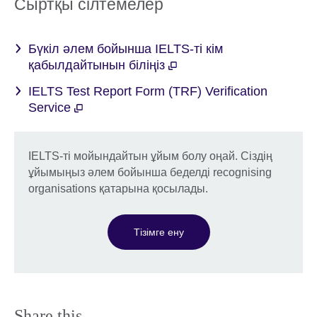
Сыртқы сілтемелер
Бүкіл әлем бойынша IELTS-ті кім
қабылдайтынын біліңіз
IELTS Test Report Form (TRF) Verification
Service
IELTS-ті мойындайтын ұйым болу оңай. Сіздің
ұйымыңыз әлем бойынша беделді recognising
organisations қатарына қосылады.
Тізімге ену
Share this