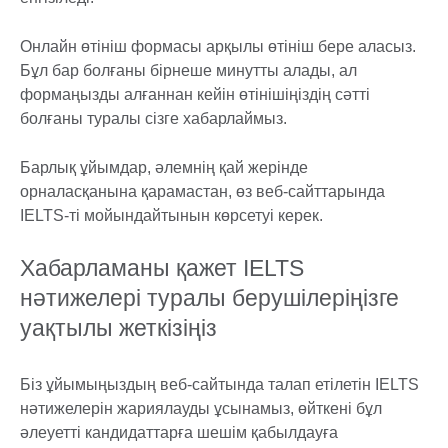
Онлайн өтініш формасы арқылы өтініш бере аласыз.
Бұл бар болғаны бірнеше минутты алады, ал
формаңызды алғаннан кейін өтінішіңіздің сәтті
болғаны туралы сізге хабарлаймыз.
Барлық ұйымдар, әлемнің қай жерінде
орналасқанына қарамастан, өз веб-сайттарында
IELTS-ті мойындайтынын көрсетуі керек.
Хабарламаны қажет IELTS
нәтижелері туралы берушілеріңізге
уақтылы жеткізіңіз
Біз ұйымыңыздың веб-сайтында талап етілетін IELTS
нәтижелерін жариялауды ұсынамыз, өйткені бұл
әлеуетті кандидаттарға шешім қабылдауға