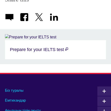
Prepare for your IELTS test
Біз туралы
Емтихандар
Ағылшын тілін оқыту