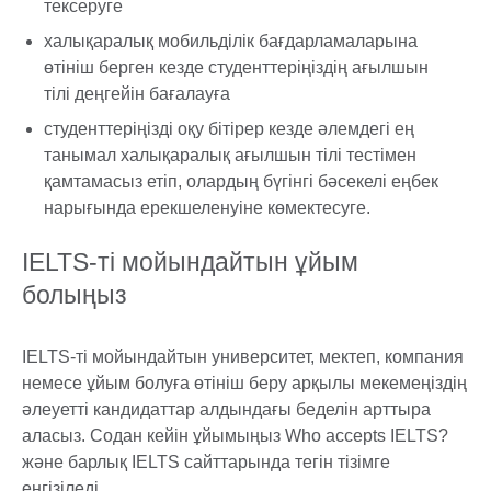
тексеруге
халықаралық мобильділік бағдарламаларына
өтініш берген кезде студенттеріңіздің ағылшын
тілі деңгейін бағалауға
студенттеріңізді оқу бітірер кезде әлемдегі ең
танымал халықаралық ағылшын тілі тестімен
қамтамасыз етіп, олардың бүгінгі бәсекелі еңбек
нарығында ерекшеленуіне көмектесуге.
IELTS-ті мойындайтын ұйым
болыңыз
IELTS-ті мойындайтын университет, мектеп, компания
немесе ұйым болуға өтініш беру арқылы мекемеңіздің
әлеуетті кандидаттар алдындағы беделін арттыра
аласыз. Содан кейін ұйымыңыз Who accepts IELTS?
және барлық IELTS сайттарында тегін тізімге
енгізіледі.