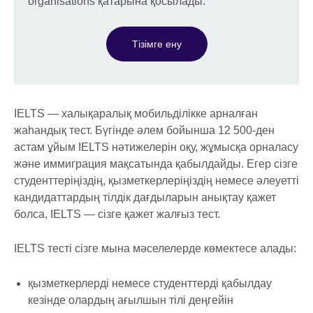
organisations қатарына қосылады.
Тізімге ену
IELTS — халықаралық мобильділікке арналған
жаһандық тест. Бүгінде әлем бойынша 12 500-ден
астам ұйым IELTS нәтижелерін оқу, жұмысқа орналасу
және иммиграция мақсатында қабылдайды. Егер сізге
студенттеріңіздің, қызметкерлеріңіздің немесе әлеуетті
кандидаттардың тілдік дағдыларын анықтау қажет
болса, IELTS — сізге қажет жалғыз тест.
IELTS тесті сізге мына мәселелерде көмектесе алады:
қызметкерлерді немесе студенттерді қабылдау
кезінде олардың ағылшын тілі деңгейін