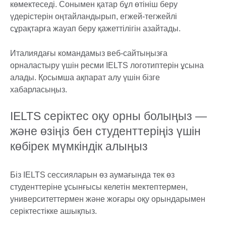
көмектеседі. Сонымен қатар бұл өтініш беру
үдерістерін оңтайландырып, егжей-тегжейлі
сұрақтарға жауап беру қажеттілігін азайтады.
Италиядағы командамыз веб-сайтыңызға
орналастыру үшін ресми IELTS логотиптерін ұсына
алады. Қосымша ақпарат алу үшін бізге
хабарласыңыз.
IELTS серіктес оқу орны болыңыз —
және өзіңіз бен студенттеріңіз үшін
көбірек мүмкіндік алыңыз
Біз IELTS сессияларын өз аумағында тек өз
студенттеріне ұсынғысы келетін мектептермен,
университеттермен және жоғары оқу орындарымен
серіктестікке ашықпыз.