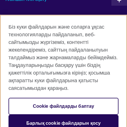
Connect with us
Біз куки файлдарын және соларға ұқсас
Facebook
Twitter
технологияларды пайдаланып, веб-
сайтымызды жүргіземіз, контентті
Instagram
YouTube
жекелендіреміз, сайттың пайдаланылуын
Flickr
TikTok
талдаймыз және жарнамаларды бейімдейміз.
Таңдауларыңызды басқару үшін біздің
қажеттілік орталығымызға кіріңіз; қосымша
ақпаратты куки файлдарына қатысты
British Council жаһанды түрде
саясатымыздан қараңыз.
Құпиялық және пайдалану шарттары
Cookie файлдары
Cookie файлдарды баптау
Веб-тораптың картасы
Барлық cookie файлдарын қосу
© 2026 British Council