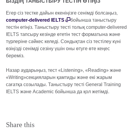
БІЗДІҢ ТАНЫСТЫРУ ТЕСТІН ӨТІҢІЗ
Егер сіз тестке дайын екеніңізге сенімді болсаңыз,
computer-delivered IELTS
бойынша таныстыру
тестін өтіңіз. Таныстыру тесті толық computer-delivered
IELTS тапсыру кезінде өтетін тест форматына және
түрлеріне сәйкес келеді. Сондықтан сіз тестілеу күні
өзіңізді сенімді сезіну үшін оны өтуге өте кеңес
береміз.
Назар аударыңыз, тест «Listening», «Reading» және
«Writing»секцияларын қамтиды және екі жарым
сағатқа созылады. Таныстыру тесті General Training
IELTS және Academic бойынша да қол жетімді.
Share this