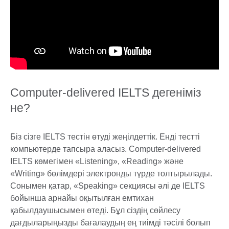
Computer-delivered IELTS дегеніміз
не?
Біз сізге IELTS тестін өтуді жеңілдеттік. Енді тестті
компьютерде тапсыра аласыз. Computer-delivered
IELTS көмегімен «Listening», «Reading» және
«Writing» бөлімдері электронды түрде толтырылады.
Сонымен қатар, «Speaking» секциясы әлі де IELTS
бойынша арнайы оқытылған емтихан
қабылдаушысымен өтеді. Бұл сіздің сөйлесу
дағдыларыңызды бағалаудың ең тиімді тәсілі болып