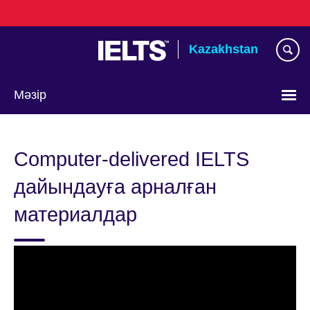
Skip
to
main
Kazakhstan
content
Мәзір
Тілді
таңдаңыз
Computer-delivered IELTS
дайындауға арналған
материалдар