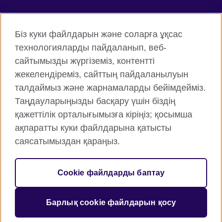
Connect with us
Біз куки файлдарын және соларға ұқсас
Facebook
Twitter
технологияларды пайдаланып, веб-
сайтымызды жүргіземіз, контентті
Instagram
YouTube
жекелендіреміз, сайттың пайдаланылуын
Flickr
TikTok
талдаймыз және жарнамаларды бейімдейміз.
Таңдауларыңызды басқару үшін біздің
қажеттілік орталығымызға кіріңіз; қосымша
ақпаратты куки файлдарына қатысты
British Council жаһанды түрде
саясатымыздан қараңыз.
Құпиялық және пайдалану шарттары
Cookie файлдары
Cookie файлдарды баптау
Веб-тораптың картасы
Барлық cookie файлдарын қосу
© 2026 British Council