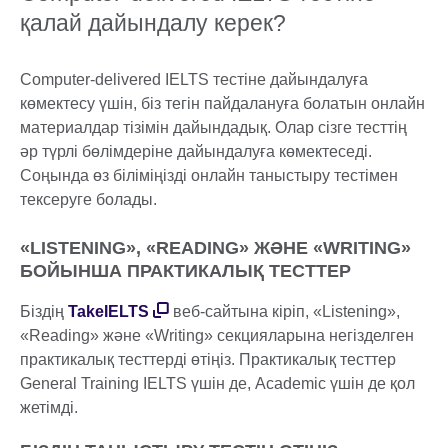
қалай дайындалу керек?
Computer-delivered IELTS тестіне дайындалуға
көмектесу үшін, біз тегін пайдалануға болатын онлайн
материалдар тізімін дайындадық. Олар сізге тесттің
әр түрлі бөлімдеріне дайындалуға көмектеседі.
Соңында өз біліміңізді онлайн таныстыру тестімен
тексеруге болады.
«LISTENING», «READING» ЖӘНЕ «WRITING»
БОЙЫНША ПРАКТИКАЛЫҚ ТЕСТТЕР
Біздің
TakeIELTS
веб-сайтына кіріп, «Listening»,
«Reading» және «Writing» секцияларына негізделген
практикалық тесттерді өтіңіз. Практикалық тесттер
General Training IELTS үшін де, Academic үшін де қол
жетімді.