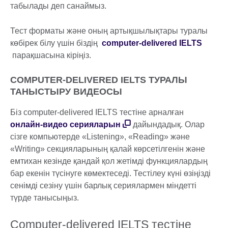
табылады деп санаймыз.
Тест форматы және оның артықшылықтары туралы
көбірек білу үшін біздің
computer-delivered IELTS
парақшасына кіріңіз.
COMPUTER-DELIVERED IELTS ТУРАЛЫ
ТАНЫСТЫРУ ВИДЕОСЫ
Біз computer-delivered IELTS тестіне арналған
онлайн-видео серияларын
дайындадық. Олар
сізге компьютерде «Listening», «Reading» және
«Writing» секцияларының қалай көрсетілгенін және
емтихан кезінде қандай қол жетімді функциялардың
бар екенін түсінуге көмектеседі. Тестілеу күні өзіңізді
сенімді сезіну үшін барлық сериялармен міндетті
түрде танысыңыз.
Computer-delivered IELTS тестіне