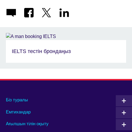
IELTS тестін брондаңыз
Біз туралы
Емтихандар
Ағылшын тілін оқыту