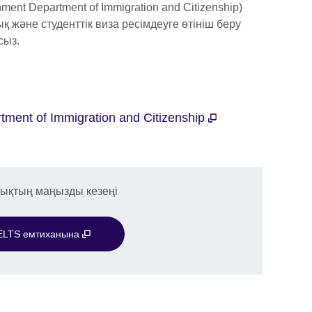
ent Department of Immigration and Citizenship)
қ және студенттік виза ресімдеуге өтініш беру
сыз.
tment of Immigration and Citizenship
дықтың маңызды кезеңі
ELTS емтиханына