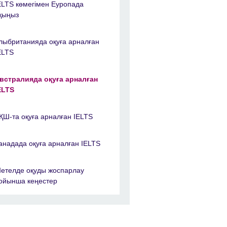
ELTS көмегімен Еуропада
қыңыз
лыбританияда оқуға арналған
ELTS
встралияда оқуға арналған
ELTS
ҚШ-та оқуға арналған IELTS
анадада оқуға арналған IELTS
етелде оқуды жоспарлау
ойынша кеңестер