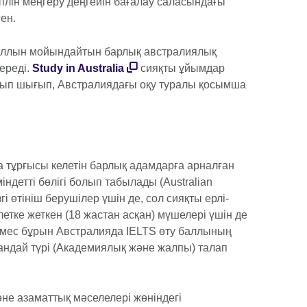
лін меңгеру деңгейін бағалау саласындағы
ен.
аллын мойындайтын барлық австралиялық
ереді.
Study in Australia
сияқты ұйымдар
ып шығып, Австралиядағы оқу туралы қосымша
 тұрғысы келетін барлық адамдарға арналған
детті бөлігі болып табылады (Australian
згі өтініш берушілер үшін де, сол сияқты ерлі-
тке жеткен (18 жастан асқан) мүшелері үшін де
елмес бұрын Австралияда IELTS өту баллының
андай түрі (Академиялық және жалпы) талап
не азаматтық мәселелері жөніндегі