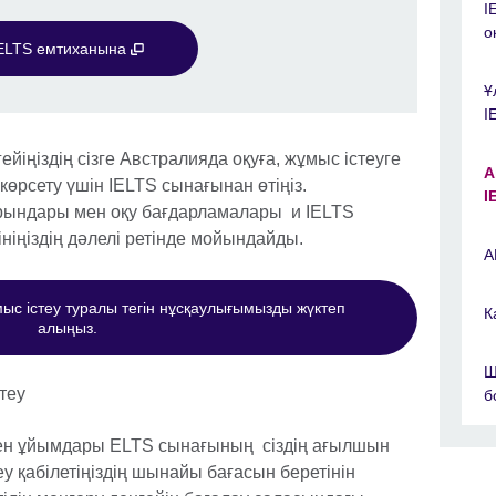
I
о
ELTS емтиханына
Ұ
I
ейіңіздің сізге Австралияда оқуға, жұмыс істеуге
А
 көрсету үшін IELTS сынағынан өтіңіз.
I
орындары мен оқу бағдарламалары и IELTS
ініңіздің дәлелі ретінде мойындайды.
А
ыс істеу туралы тегін нұсқаулығымызды жүктеп
К
алыңыз.
Ш
теу
б
мен ұйымдары ELTS сынағының сіздің ағылшын
леу қабілетіңіздің шынайы бағасын беретінін