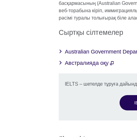
басқармасының (Australian Governm
веб-торабына кіріп, иммиграциялы
рәсімі туралы толығырақ біле ала
Сыртқы сілтемелер
Australian Government Depar
Австралияда оқу
IELTS – шетелде тұруға дайын
I