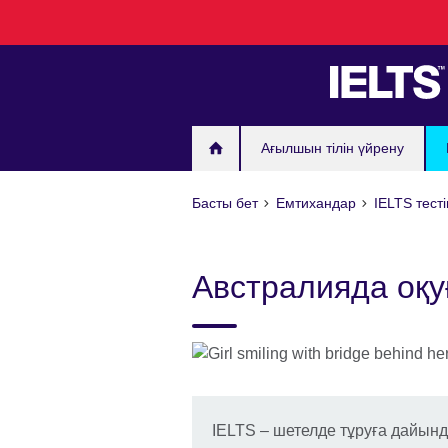
Skip
to
main
content
Ағылшын тілін үйрену
Басты бет
Емтихандар
IELTS тест
Австралияда оқу
IELTS – шетелде тұруға дайын