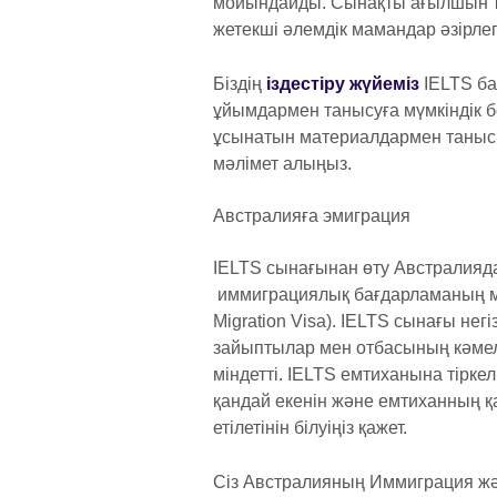
мойындайды. Сынақты ағылшын ті
жетекші әлемдік мамандар әзірлег
Біздің
іздестіру жүйеміз
IELTS б
ұйымдармен танысуға мүмкіндік б
ұсынатын материалдармен таныс
мәлімет алыңыз.
Австралияға эмиграция
IELTS сынағынан өту Австралияда
иммиграциялық бағдарламаның мін
Migration Visa). IELTS сынағы негі
зайыптылар мен отбасының кәмеле
міндетті. IELTS емтиханына тірк
қандай екенін және емтиханның қ
етілетінін білуіңіз қажет.
Сіз Австралияның Иммиграция жә