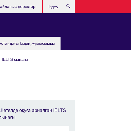
айланыс деректері
Іздеу
қстандағы бiздiң жұмысымыз
н IELTS сынағы
Шетелде оқуға арналған IELTS
сынағы