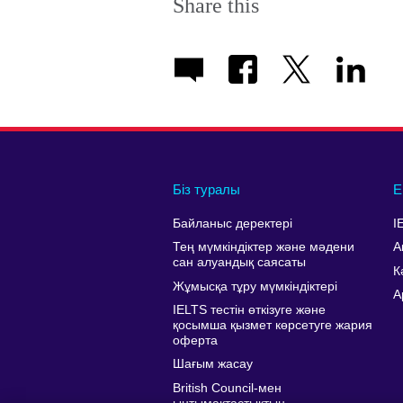
Share this
Біз туралы
Е
Байланыс деректері
I
Тең мүмкіндіктер және мәдени
А
сан алуандық саясаты
К
Жұмысқа тұру мүмкіндіктері
A
IELTS тестін өткізуге және
қосымша қызмет көрсетуге жария
оферта
Шағым жасау
British Council-мен