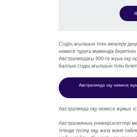
I
Сіздің ағылшын тілін меңгеру деңг
немесе тұруға мүмкіндік беретінін
Австралиядағы 900-ге жуық оқу 
баллын сіздің ағылшын тілін білет
Австралияда оқу немесе жұм
Австралияда оқу немесе жұмыс іс
Австралияның университеттері 
тілінде түсіну, оқу, жазу және сөй