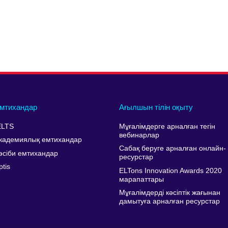
мтихандар
Ағылшын тілін оқыту
ELTS
Мұғалімдерге арналған тегін
вебинарлар
кадемиялық емтихандар
Сабақ беруге арналған онлайн-
әсіби емтихандар
ресурстар
ptis
ELTons Innovation Awards 2020
марапаттары
Мұғалімдерді кәсіптік жағынан
дамытуға арналған ресурстар