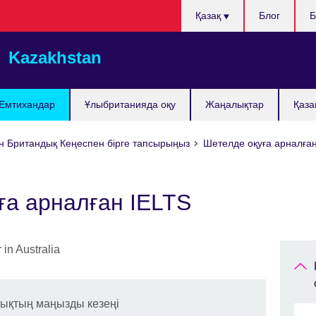
Тілді
Қазақ
Блог
Б
таңдаңыз
Kazakhstan
Емтихандар
Ұлыбританияда оқу
Жаңалықтар
Қаза
ін Британдық Кеңеспен бірге тапсырыңыз
Шетелде оқуға арналға
ға арналған IELTS
дықтың маңызды кезеңі