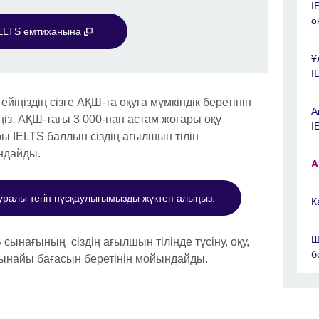
I
о
ELTS емтиханына
Ұ
I
йіңіздің сізге АҚШ-та оқуға мүмкіндік беретінін
А
ңіз. АҚШ-тағы 3 000-нан астам жоғары оқу
I
 IELTS баллын сіздің ағылшын тілін
ындайды.
А
уралы тегін нұсқаулығымызды жүктеп алыңыз.
К
Ш
 сынағының сіздің ағылшын тілінде түсіну, оқу,
б
 шынайы бағасын беретінін мойындайды.