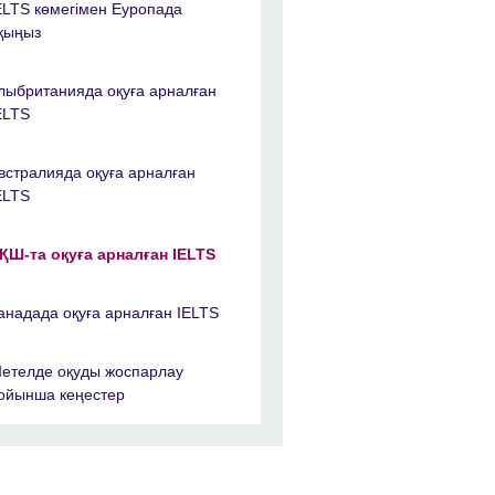
ELTS көмегімен Еуропада
қыңыз
лыбританияда оқуға арналған
ELTS
встралияда оқуға арналған
ELTS
ҚШ-та оқуға арналған IELTS
анадада оқуға арналған IELTS
етелде оқуды жоспарлау
ойынша кеңестер