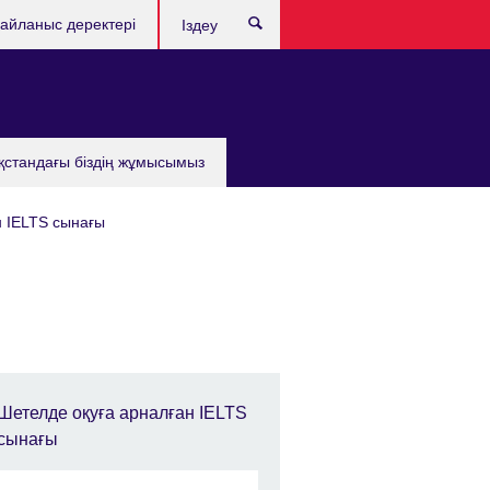
айланыс деректері
Іздеу
қстандағы бiздiң жұмысымыз
н IELTS сынағы
Шетелде оқуға арналған IELTS
сынағы