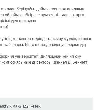
2 жылдан бері қабылдаймыз және ол ағылшын
деп ойлаймыз. Әсіресе ауызекі тіл машықтарын
ңілімізден шығады».
нтир)
үзінің кез келген жерінде тапсыру мүмкіндігі оның
 табылады. Бізге шетелдік ізденушілеріміздің
орния университеті, Дипломнан кейінгі оқу
 комиссиясының директоры, Дэниел Д. Беннетт)
дықтың маңызды кезеңі