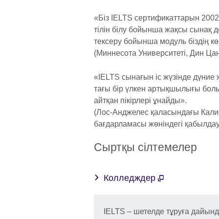
«Біз IELTS сертификаттарын 200
тілін білу бойынша жақсы сынақ 
тексеру бойынша модуль біздің кө
(Миннесота Университеті, Дин Ца
«IELTS сынағын іс жүзінде дүние ж
тағы бір үлкен артықшылығы болып
айтқан пікірлері ұнайды».
(Лос-Анджелес қаласындағы Калиф
бағдарламасы жөніндегі қабылдау
Сыртқы сілтемелер
Колледждер
IELTS – шетелде тұруға дайын