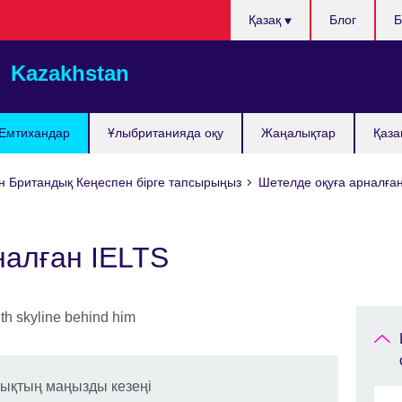
Тілді
Қазақ
Блог
Б
таңдаңыз
Kazakhstan
Емтихандар
Ұлыбританияда оқу
Жаңалықтар
Қаза
ін Британдық Кеңеспен бірге тапсырыңыз
Шетелде оқуға арналға
налған IELTS
дықтың маңызды кезеңі