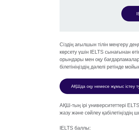
I
Сіздің ағылшын тілін меңгеру деңге
көрсету үшін IELTS сынағынан өті
орындары мен оқу бағдарламалары
білетініңіздің дәлелі ретінде мой
АҚШда оқу немесе жұмыс істеу т
АҚШ-тың ірі университеттері ELTS
жазу және сөйлеу қабілетіңіздің
IELTS баллы: