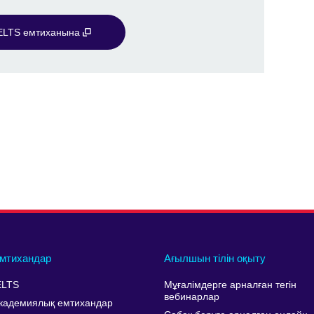
ELTS емтиханына
мтихандар
Ағылшын тілін оқыту
ELTS
Мұғалімдерге арналған тегін
вебинарлар
кадемиялық емтихандар