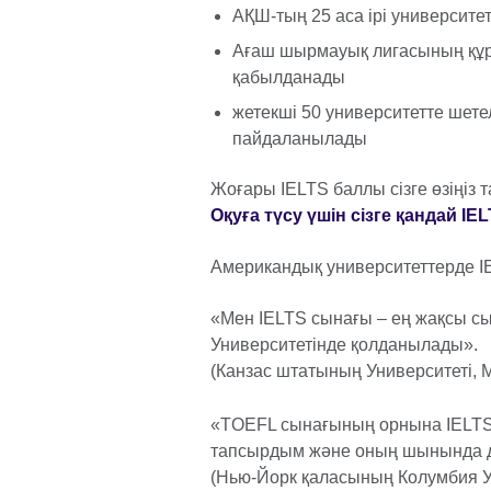
АҚШ-тың 25 аса ірі университет
Ағаш шырмауық лигасының құра
қабылданады
жетекші 50 университетте шетел
пайдаланылады
Жоғары IELTS баллы сізге өзіңіз т
Оқуға түсу үшін сізге қандай I
Американдық университеттерде IE
«Мен IELTS сынағы – ең жақсы сы
Университетінде қолданылады».
(Канзас штатының Университеті,
«TOEFL сынағының орнына IELTS 
тапсырдым және оның шынында да
(Нью-Йорк қаласының Колумбия У