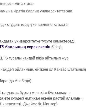
інің сенімін ақтаған
мына кіретін барлық университеттерде
дік студенттердің көпшілігіне қатысты
аңдаған университетке түсуге көмектеседі.
ELTS баллының керек екенін
біліңіз.
LTS туралы қандай пікір айтылып жүр
нақ деп ойлаймын, өйткені ол Канзас штатының
 Миранда Асебедо)
таңдамас бұрын мен өзім бұл сынақты
 өте күрделі емтихан екенін растай аламын».
ниверситеті, Джеймс Ф. Минтер)