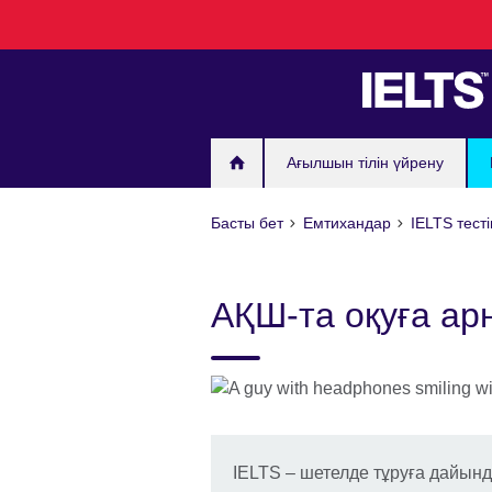
Skip
to
main
content
Ағылшын тілін үйрену
Басты бет
Емтихандар
IELTS тест
АҚШ-та оқуға ар
IELTS – шетелде тұруға дайын