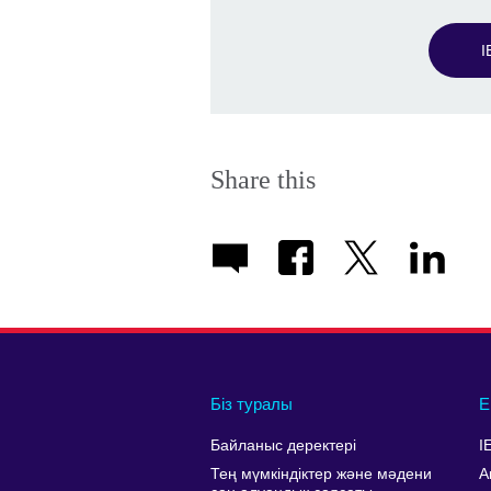
I
Share this
Біз туралы
Е
Байланыс деректері
I
Тең мүмкіндіктер және мәдени
А