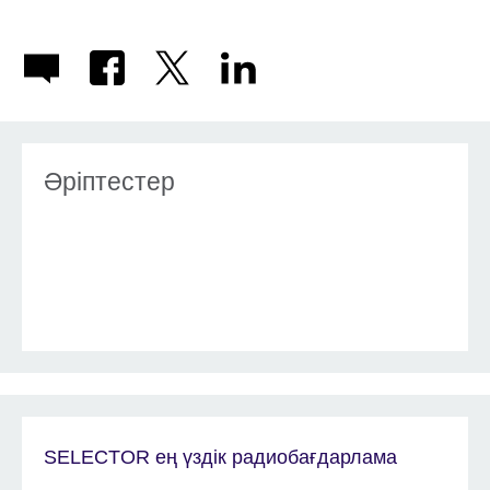
Әріптестер
SELECTOR ең үздік радиобағдарлама