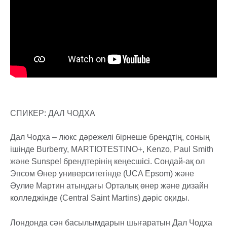
СПИКЕР: ДАЛ ЧОДХА
Дал Чодха – люкс дәрежелі бірнеше брендтің, соның
ішінде Burberry, MARTIOTESTINO+, Kenzo, Paul Smith
және Sunspel брендтерінің кеңесшісі. Сондай-ақ ол
Эпсом Өнер университетінде (UCA Epsom) және
Әулие Мартин атындағы Орталық өнер және дизайн
колледжінде (Central Saint Martins) дәріс оқиды.
Лондонда сән басылымдарын шығаратын Дал Чодха