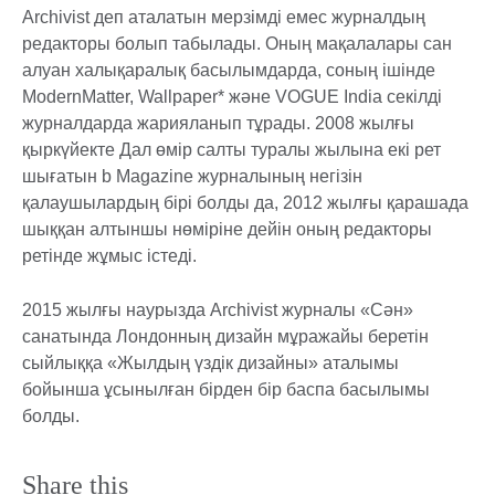
Archivist деп аталатын мерзімді емес журналдың
редакторы болып табылады. Оның мақалалары сан
алуан халықаралық басылымдарда, соның ішінде
ModernMatter, Wallpaper* және VOGUE India секілді
журналдарда жарияланып тұрады. 2008 жылғы
қыркүйекте Дал өмір салты туралы жылына екі рет
шығатын b Magazine журналының негізін
қалаушылардың бірі болды да, 2012 жылғы қарашада
шыққан алтыншы нөміріне дейін оның редакторы
ретінде жұмыс істеді.
2015 жылғы наурызда Archivist журналы «Сән»
санатында Лондонның дизайн мұражайы беретін
сыйлыққа «Жылдың үздік дизайны» аталымы
бойынша ұсынылған бірден бір баспа басылымы
болды.
Share this