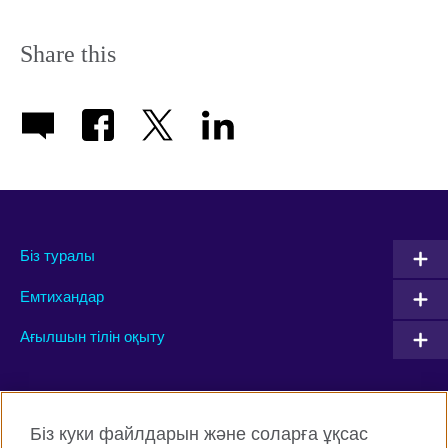
Share this
Біз туралы
Емтихандар
Ағылшын тілін оқыту
Connect with us
Біз куки файлдарын және соларға ұқсас