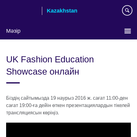
Skip
Kazakhstan
to
main
content
Мәзір
Тілді
таңдаңыз
UK Fashion Education
Showcase онлайн
Біздің сайтымызда 19 наурыз 2016 ж. сағат 11:00-ден
сағат 19:00-ға дейін өткен презентациялардын тікелей
трансляциясын көріңіз.