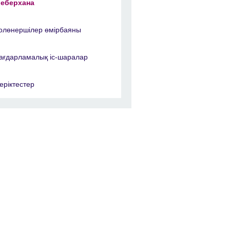
еберхана
олөнершілер өмірбаяны
ағдарламалық іс-шаралар
еріктестер