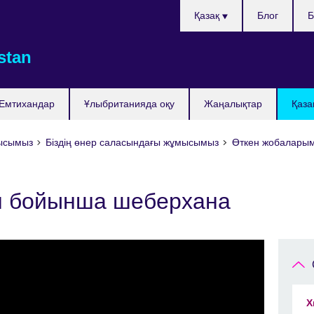
Тілді
Қазақ
Блог
Б
таңдаңыз
stan
Емтихандар
Ұлыбританияда оқу
Жаңалықтар
Қаза
мысымыз
Біздің өнер саласындағы жұмысымыз
Өткен жобалары
н бойынша шеберхана
Х