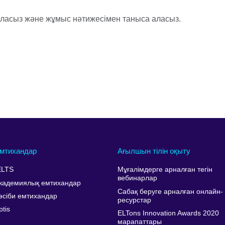
ласыз және жұмыс нәтижесімен таныса аласыз.
мтихандар
Ағылшын тілін оқыту
ELTS
Мұғалімдерге арналған тегін
вебинарлар
кадемиялық емтихандар
Сабақ беруге арналған онлайн-
әсіби емтихандар
ресурстар
ptis
ELTons Innovation Awards 2020
марапаттары