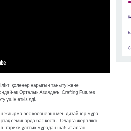
ш
Қ
Б
С
лікті қолөнер нарығын таныту және
ндай-ақ Орталық Азиядағы Crafting Futures
 үшін өткізілді.
ен жиырма бес қолөнерші мен дизайнер мұра
ортақ семинарда бас қосты. Оларға жергілікті
, тарихи ұлттық мұрадан шабыт алған