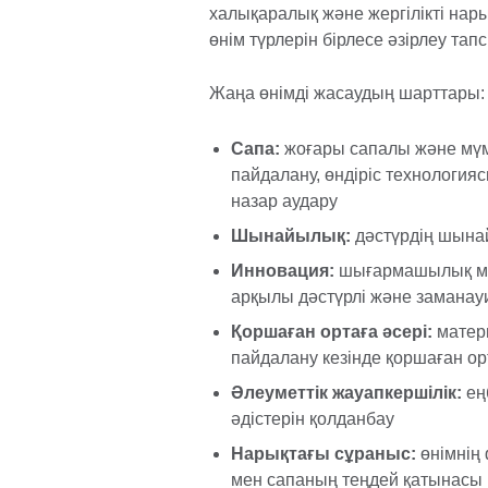
халықаралық және жергілікті нар
өнім түрлерін бірлесе әзірлеу та
Жаңа өнімді жасаудың шарттары:
Сапа:
жоғары сапалы және мүмк
пайдалану, өндіріс технология
назар аудару
Шынайылық:
дәстүрдің шынай
Инновация:
шығармашылық мат
арқылы дәстүрлі және заманау
Қоршаған ортаға әсері:
матери
пайдалану кезінде қоршаған ор
Әлеуметтік жауапкершілік:
ең
әдістерін қолданбау
Нарықтағы сұраныс:
өнімнің 
мен сапаның теңдей қатынасы