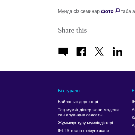
Мұнда сіз семинар
фото
таба а
Share this
Біз туралы
Е
Байланыс деректері
I
Тең мүмкіндіктер және мәдени
А
сан алуандық саясаты
К
Жұмысқа тұру мүмкіндіктері
A
IELTS тестін өткізуге және