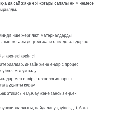
ыққа да сай жаңа әрі жоғары сапалы өнім немесе
псырылды.
індігінше жергілікті материалдарды
сының жоғары деңгейі және өнім детальдеріне
ы көрнекі көрінісі
ериалдар, дизайн және өндіріс процесі
и үйлесімге ұмтылу
алдар мен өндіріс технологияларын
таға ұқыпты қарау
бек этикасын бұзбау және заңсыз еңбек
функционалдығы, пайдалану қауіпсіздігі, баға