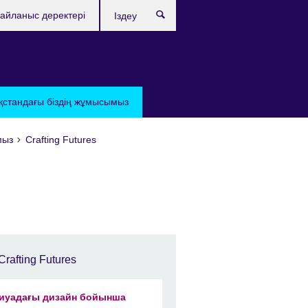
айланыс деректері
Іздеу
қстандағы бiздiң жұмысымыз
мыз
Crafting Futures
Crafting Futures
иуадағы дизайн бойынша