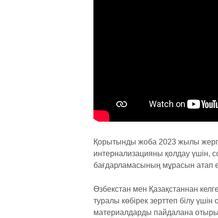
Қорытынды жоба 2023 жылы жергі
интернализацияны қолдау үшін, со
бағдарламасының мұрасын атап өту
Өзбекстан мен Қазақстаннан келг
туралы көбірек зерттеп білу үшін 
материалдарды пайдалана отырып