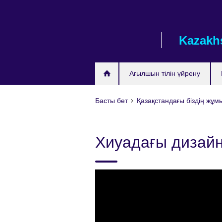
Skip
to
main
Kazakh
content
Ағылшын тілін үйрену
Басты бет
Қазақстандағы бiздiң жұ
Хиуадағы дизай