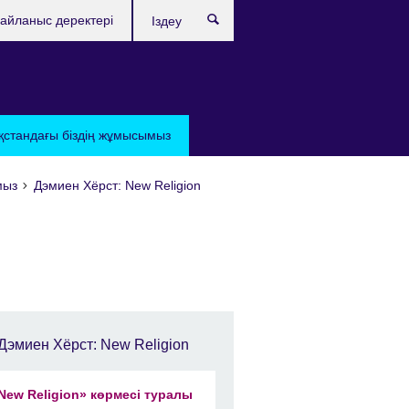
айланыс деректері
Іздеу
қстандағы бiздiң жұмысымыз
мыз
Дэмиен Хёрст: New Religion
Дэмиен Хёрст: New Religion
New Religion» көрмесі туралы