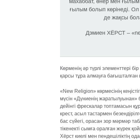
махаббат, өнер мен ғылым…
ғылым болып көрінеді. Ол д
де жақсы бол
Дэмиен ХЁРСТ – «new
Көрменің әр түрлі элементтері бір 
қарсы тұра алмауға бағышталған ш
«New Religion» көрмесінің кеңіст
мүсін «Дүниенің жаратылуынан» 
дейінгі фрескалар топтамасын қ
крест, асыл тастармен безендірі
бас сүйегі, орасан зор мәрмәр та
тікенекті сымға оралған жүрек 
Хёрст киелі мен пендешіліктің од