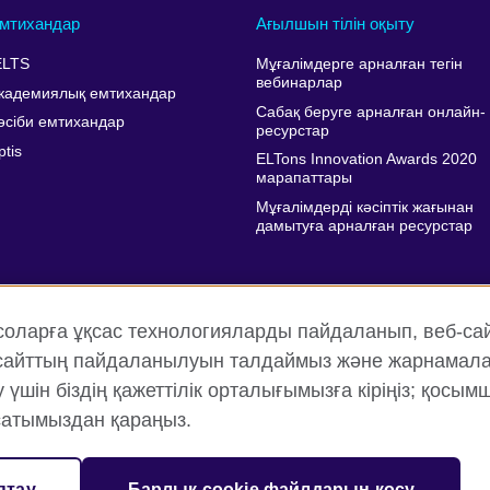
мтихандар
Ағылшын тілін оқыту
ELTS
Мұғалімдерге арналған тегін
вебинарлар
кадемиялық емтихандар
Сабақ беруге арналған онлайн-
әсіби емтихандар
ресурстар
ptis
ELTons Innovation Awards 2020
марапаттары
Мұғалімдерді кәсіптік жағынан
дамытуға арналған ресурстар
соларға ұқсас технологияларды пайдаланып, веб-са
, сайттың пайдаланылуын талдаймыз және жарнамала
шін біздің қажеттілік орталығымызға кіріңіз; қосым
атымыздан қараңыз.
ялық және пайдалану шарттары
Cookie файлдары
Веб-тор
птау
Барлық cookie файлдарын қосу