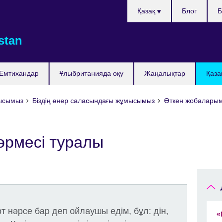
Тілді
Қазақ
Блог
Б
таңдаңыз
stan
Емтихандар
Ұлыбританияда оқу
Жаңалықтар
Қаза
мысымыз
Біздің өнер саласындағы жұмысымыз
Өткен жобалары
көрмесі туралы
 нәрсе бар деп ойлаушы едім, бұл: дін,
«