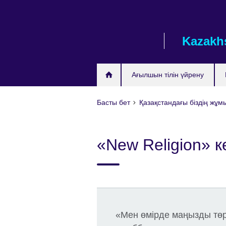
Skip
to
main
Kazakh
content
Ағылшын тілін үйрену
Басты бет
Қазақстандағы бiздiң жұ
«New Religion» 
«Мен өмірде маңызды төрт