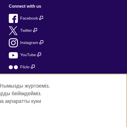
Connect with us
Facebook
Twitter
Instagram
YouTube
Flickr
TikTok
йтымызды жүргіземіз,
рды бейімдейміз.
ша ақпаратты куки
аптың картасы