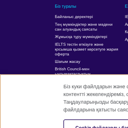
Біз туралы
Е
Байланыс деректері
I
Тең мүмкіндіктер және мәдени
А
сан алуандық саясаты
К
Жұмысқа тұру мүмкіндіктері
A
IELTS тестін өткізуге және
қосымша қызмет көрсетуге жария
оферта
Шағым жасау
British Council-мен
ынтымақтастықтың
артықшылықтары
Біз куки файлдарын және 
Affiliate marketing
контентті жекелендіреміз
Таңдауларыңызды басқару ү
файлдарына қатысты саяс
British Council жаһанды түрде
Құпи
Cookie файлдарды ба