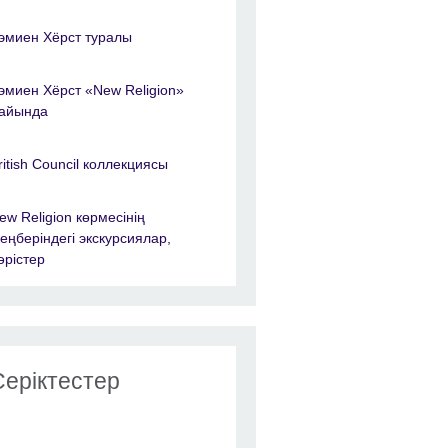
эмиен Хёрст туралы
эмиен Хёрст «New Religion»
айында
ritish Council коллекциясы
ew Religion көрмесінің
еңберіндегі экскурсиялар,
әрістер
Серіктестер