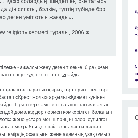
 Қазір солардың ішіндегі ең іске татыры
а дін сияқты, бәлкім, түптің түбінде бәрі
Д
ар деген үміт отын жағады».
Д
 religion» көрмесі туралы, 2006 ж.
ж
B
N
тілекке - ажалды жеңу деген тілекке, бірақ оған
ш
ағын шіркеудің кеңістігін құрайды.
д
ігін қалыптастыратын қырық төрт принт пен төрт
бастап «Крест жолы» арқылы «Қиямет күніне»
ұрайды. Принттер самырсын ағашынан жасалған
лгендей домалақ дәрілермен көмкерілген баланың
блетка және ұстара мен шприц инелері сұғылған,
қойылған мехрабты қоршай орналастырылған.
ағы, өмірдің осалдығы және адамның ұзақ ғұмыр