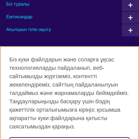
Біз туралы
Емтихандар
Ағылшын тілін оқыту
Connect with us
Біз куки файлдарын және соларға ұқсас
Facebook
Twitter
технологияларды пайдаланып, веб-
сайтымызды жүргіземіз, контентті
Instagram
YouTube
жекелендіреміз, сайттың пайдаланылуын
Flickr
TikTok
талдаймыз және жарнамаларды бейімдейміз.
Таңдауларыңызды басқару үшін біздің
қажеттілік орталығымызға кіріңіз; қосымша
ақпаратты куки файлдарына қатысты
British Council жаһанды түрде
саясатымыздан қараңыз.
Құпиялық және пайдалану шарттары