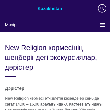
Skip
Kazakhstan
to
main
content
Мәзір
Тілді
таңдаңыз
New Religion көрмесінің
шеңберіндегі экскурсиялар,
дәрістер
Дәрістер
New Religion көрмесі өткізілетін кезеңде әр сенбіде
сағат 14.00 – 16.00 аралығында Ә. Қастеев атындағы