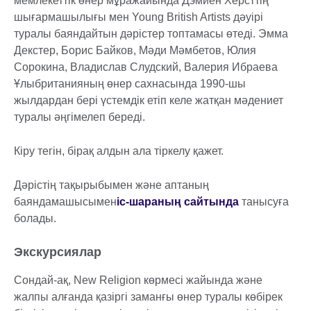
мемлекеттік өнер мұражайында Дэмиен Хёрсттің
шығармашылығы мен Young British Artists дәуірі
туралы баяндайтын дәрістер топтамасы өтеді. Эмма
Декстер, Борис Байков, Мәди Мәмбетов, Юлия
Сорокина, Владислав Слудский, Валерия Ибраева
Ұлыбританияның өнер сахнасында 1990-шы
жылдардан бері үстемдік етіп келе жатқан мәдениет
туралы әңгімелеп береді.
Кіру тегін, бірақ алдын ала тіркелу қажет.
Дәрістің тақырыбымен және аптаның
баяндамашысымен
іс-шараның сайтында
танысуға
болады.
Экскурсиялар
Сондай-ақ, New Religion көрмесі жайында және
жалпы алғанда қазіргі заманғы өнер туралы көбірек