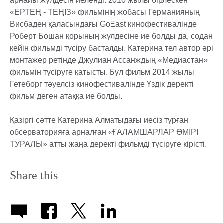
арнайы жүлдесін иеленді. 2010 жылы бірлескен
«ЕРТЕҢ - ТЕҢІЗ» фильмінің жобасы Германияның
Висбаден қаласындағы GoEast кинофестивалінде
Роберт Бошан қорының жүлдесіне ие болды да, содан
кейін фильмді түсіру басталды. Катерина тел автор әрі
монтажер ретінде Джулиан Ассанждың «Медиастан»
фильмін түсіруге қатысты. Бұл фильм 2014 жылы
Гетеборг тәуелсіз кинофестивалінде Үздік деректі
фильм деген атаққа ие болды.
Қазіргі сәтте Катерина Алматыдағы иесіз тұрған
обсерваторияға арналған «ҒАЛАМШАРЛАР ӨМІРІ
ТУРАЛЫ» атты жаңа деректі фильмді түсіруге кірісті.
Share this