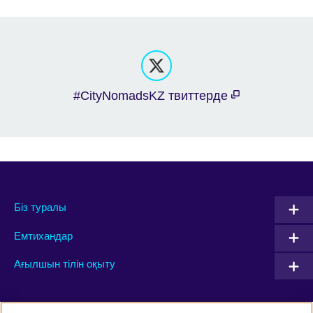
#CityNomadsKZ твиттерде
Біз туралы
Емтихандар
Ағылшын тілін оқыту
Connect with us