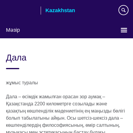
Skip
Kazakhstan
to
main
content
Мәзір
Тілді
таңдаңыз
Дала
жұмыс туралы
Дала – өсімдік жамылған орасан зор аумақ –
Қазақстанда 2200 километрге созылады және
қазақтың көшпенділік мәдениетінің ең маңызды бөлігі
болып табылатыны айқын. Осы шетсіз-шексіз дала –
көшпенділердің философиясының, өмір салтының,
музыкасы мен эстетикасының бастау бұлағы.