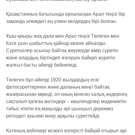
Қазақстанның батысында орналасқан Арал теңізі бір
заманда әлемдегі ең үлкен көлдердің бірі болған.
Ұшы-қиыры жоқ дала мен Арал теңізі Төлеген мен
Катя үшін шабыттың қайнар көзіне айналды.
Суретшілер осынау байтақ жерлерде өмір сүретін
және олардың біртіндеп өзгеруін байқап жүретін
жалғыз басты әйелді бейнеледі.
Төлеген бұл әйелді 1920 жылдардың ескі
фотосуреттерінен және даланың мәңгі байтақ
жазирасынан көреді; ол оның мінезін халық әндерінің
сақталып қалған мәтіндері – көшпенділер мәдениетін
табыс ететін ең маңызды әрі шыншыл дереккөз
ретіндегі ауызекі өнер арқылы суреттейді.
Катяның кейіпкері кезекті өзгерісті байқай отырып әрі