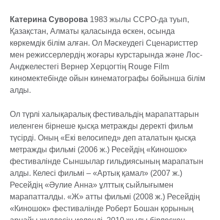
Катерина Суворова
1983 жылы ССРО-да туып,
Қазақстан, Алматы қаласында өскен, осында
көркемдік білім алған. Ол Мәскеудегі Сценаристтер
мен режиссерлердің жоғары курстарында және Лос-
Анджелестегі Вернер Херцогтің Rouge Film
киномектебінде ойын кинематографы бойынша білім
алды.
Ол түрлі халықаралық фестивальдің марапаттарын
иеленген бірнеше қысқа метражды деректі фильм
түсірді. Оның «Екі велосипед» деп аталатын қысқа
метражды фильмі (2006 ж.) Ресейдің «Киношок»
фестивалінде Сыншылар гильдиясының марапатын
алды. Келесі фильмі – «Артық қамал» (2007 ж.)
Ресейдің «Әулие Анна» ұлттық сыйлығымен
марапатталды. «Ж» атты фильмі (2008 ж.) Ресейдің
«Киношок» фестивалінде Роберт Бошан қорының