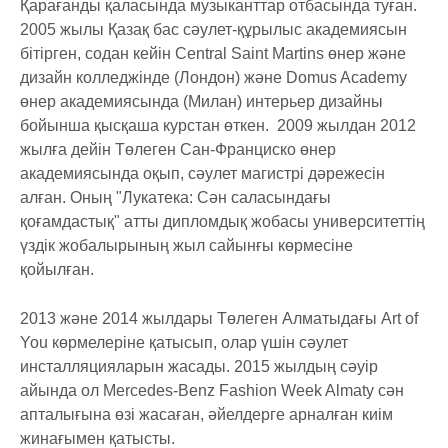
Қарағанды қаласында музыканттар отбасында туған.
2005 жылы Қазақ бас сәулет-құрылыс академиясын
бітірген, содан кейін Central Saint Martins өнер және
дизайн колледжінде (Лондон) және Domus Academy
өнер академиясында (Милан) интерьер дизайны
бойынша қысқаша курстан өткен. 2009 жылдан 2012
жылға дейін Төлеген Сан-Франциско өнер
академиясында оқып, сәулет магистрі дәрежесін
алған. Оның "Лукатека: Сән саласындағы
қоғамдастық" атты дипломдық жобасы университеттің
үздік жобалырының жыл сайынғы көрмесіне
қойылған.
2013 және 2014 жылдары Төлеген Алматыдағы Art of
You көрмелеріне қатысып, олар үшін сәулет
инсталляцияларын жасады. 2015 жылдың сәуір
айында ол Mercedes-Benz Fashion Week Almaty сән
апталығына өзі жасаған, әйелдерге арналған киім
жинағымен қатысты.