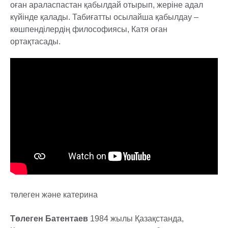
оған араласпастан қабылдай отырып, жеріне адал
күйінде қалады. Табиғатты осылайша қабылдау –
көшпенділердің философиясы, Катя оған
ортақтасады.
төлеген және катерина
Төлеген Батентаев
1984 жылы Қазақстанда,